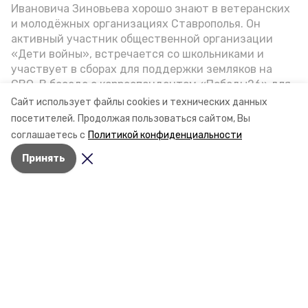
Ивановича Зиновьева хорошо знают в ветеранских
и молодёжных организациях Ставрополья. Он
активный участник общественной организации
«Дети войны», встречается со школьниками и
участвует в сборах для поддержки земляков на
СВО. В беседе с корреспондентом «Победы26» для
спецпроекта «Дети Великой Отечественной»
Сайт использует файлы cookies и технических данных
ветеран рассказал о зверствах оккупантов в годы
посетителей.
Продолжая пользоваться сайтом, Вы
Разделы
ВОВ, о службе в Москве, «богатыре» Фиделе Кастро
соглашаетесь с
Политикой конфиденциальности
Новости
и шпионе Пеньковском, о борьбе с криминалом на
Статьи
Принять
Ставрополье.
О компании
Документы
Контактная информация
Мы в соцсетях