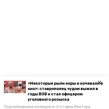
«Некоторые рыли норы и ночевали в
них»: ставрополец чудом выжил в
годы ВОВ и стал офицером
уголовного розыска
Подполковника милиции в отставке Виктора