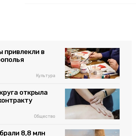
ы привлекли в
рополья
Культура
круга открыла
контракту
Общество
брали 8,8 млн