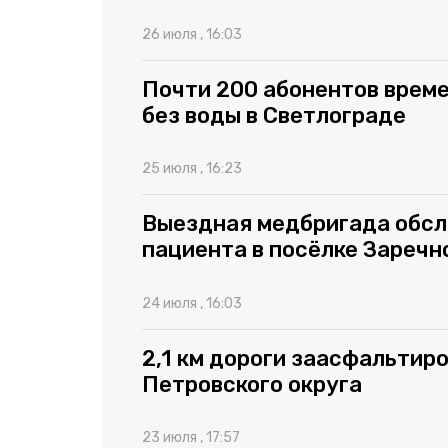
26 июля , 16:03
Почти 200 абонентов врем
без воды в Светлограде
25 июля , 16:23
Выездная медбригада обсл
пациента в посёлке Заречн
24 июля , 16:03
2,1 км дороги заасфальтиро
Петровского округа
23 июля , 17:57