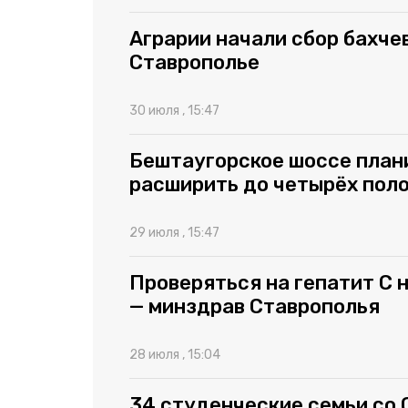
Аграрии начали сбор бахче
Ставрополье
30 июля , 15:47
Бештаугорское шоссе пла
расширить до четырёх поло
29 июля , 15:47
Проверяться на гепатит C
— минздрав Ставрополья
28 июля , 15:04
34 студенческие семьи со