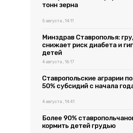
тонн зерна
5 августа , 14:11
Минздрав Ставрополья: гру
снижает риск диабета и ги
детей
4 августа , 16:17
Ставропольские аграрии п
50% субсидий с начала год
4 августа , 14:41
Более 90% ставропольчано
кормить детей грудью