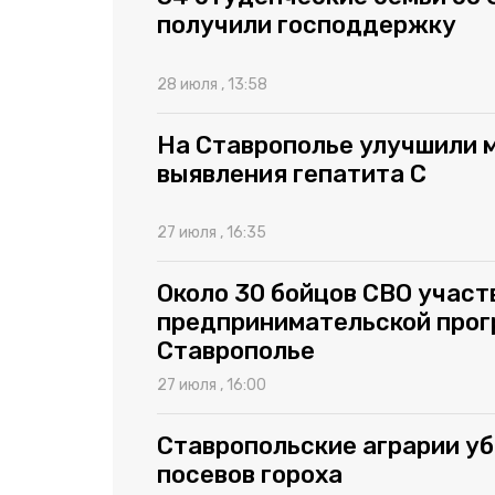
получили господдержку
28 июля , 13:58
На Ставрополье улучшили 
выявления гепатита C
27 июля , 16:35
Около 30 бойцов СВО участ
предпринимательской прог
Ставрополье
27 июля , 16:00
Ставропольские аграрии уб
посевов гороха