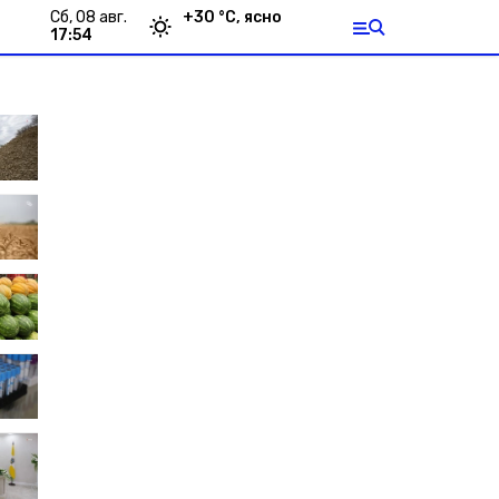
сб, 08 авг.
+
30
°С,
ясно
17:54