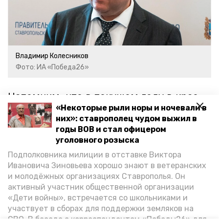
Владимир Колесников
Фото: ИА «Победа26»
Напомним, что в текущем году в крае
«Некоторые рыли норы и ночевали в
увеличили
количество выездов
них»: ставрополец чудом выжил в
мобильных бригад медиков.
годы ВОВ и стал офицером
Планируется, что специалисты
уголовного розыска
осмотрят более 67 тыс. пациентов.
Подполковника милиции в отставке Виктора
Ивановича Зиновьева хорошо знают в ветеранских
и молодёжных организациях Ставрополья. Он
ставропольский край
владимир владимиров
активный участник общественной организации
«Дети войны», встречается со школьниками и
за здоровье
участвует в сборах для поддержки земляков на