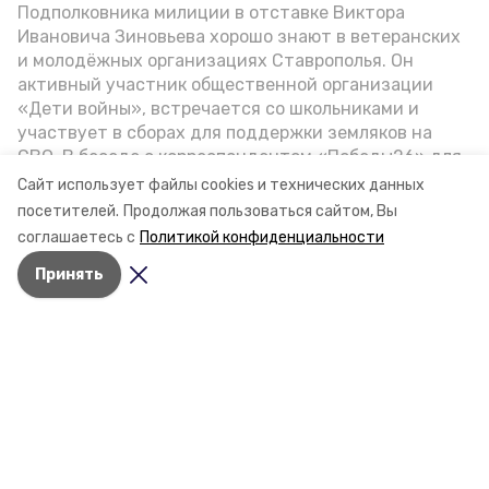
Подполковника милиции в отставке Виктора
Ивановича Зиновьева хорошо знают в ветеранских
и молодёжных организациях Ставрополья. Он
активный участник общественной организации
«Дети войны», встречается со школьниками и
участвует в сборах для поддержки земляков на
СВО. В беседе с корреспондентом «Победы26» для
спецпроекта «Дети Великой Отечественной»
Сайт использует файлы cookies и технических данных
ветеран рассказал о зверствах оккупантов в годы
посетителей.
Продолжая пользоваться сайтом, Вы
ВОВ, о службе в Москве, «богатыре» Фиделе Кастро
соглашаетесь с
Политикой конфиденциальности
и шпионе Пеньковском, о борьбе с криминалом на
Принять
Ставрополье.
Разделы
Новости
Статьи
О компании
Документы
Контактная информация