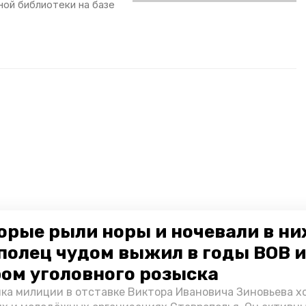
ой библиотеки на базе
орые рыли норы и ночевали в ни
полец чудом выжил в годы ВОВ и
ом уголовного розыска
ка милиции в отставке Виктора Ивановича Зиновьева х