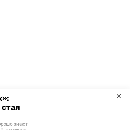
х»:
 стал
орошо знают