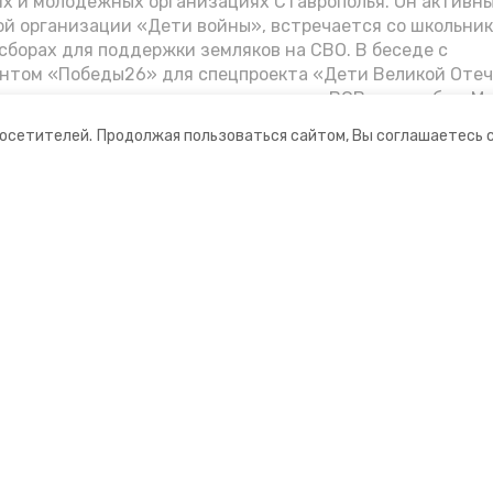
их и молодёжных организациях Ставрополья. Он активн
й организации «Дети войны», встречается со школьник
сборах для поддержки земляков на СВО. В беседе с
нтом «Победы26» для спецпроекта «Дети Великой Оте
казал о зверствах оккупантов в годы ВОВ, о службе в Мо
Фиделе Кастро и шпионе Пеньковском, о борьбе с крими
посетителей.
Продолжая пользоваться сайтом, Вы соглашаетесь 
.
ании
Мы в соцсетях
нты
ная информация
рмационный портал»
ионное агентство»