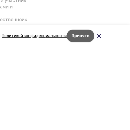
ый участник
ами и
чественной»
скве,
налом на
с
Политикой конфиденциальности
Принять