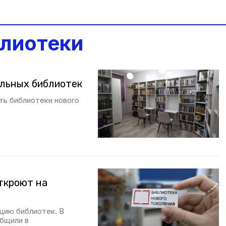
лиотеки
ельных библиотек
ть библиотеки нового
ткроют на
цию библиотек. В
общили в