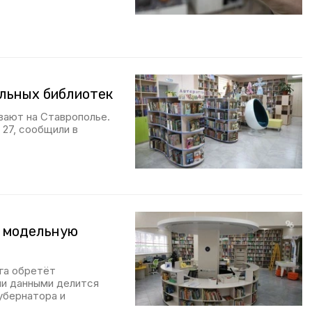
льных библиотек
вают на Ставрополье.
 27, сообщили в
т модельную
га обретёт
ми данными делится
убернатора и