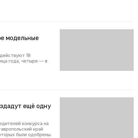
ре модельные
 действуют 18
нца года, четыре — в
оздадут ещё одну
едителей конкурса на
тавропольский край
которых были одобрены.