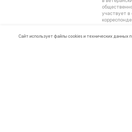
в ветеранск
общественно
участвует в 
корреспонде
ветеран расс
«богатыре» 
Сайт использует файлы cookies и технических данных 
Ставрополье
Разделы
О комп
Новости
Докуме
Статьи
Контакт
© 2015 — 2025 «Петровский инфо
16+
Учредитель ГАУ СК «Ставропольское краевое информац
Главный редактор Тимченко М.П.
+7 (86-52) 33-51-05
info@skia26.ru