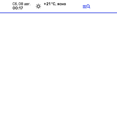
сб, 08 авг.
+
21
°С,
ясно
00:17