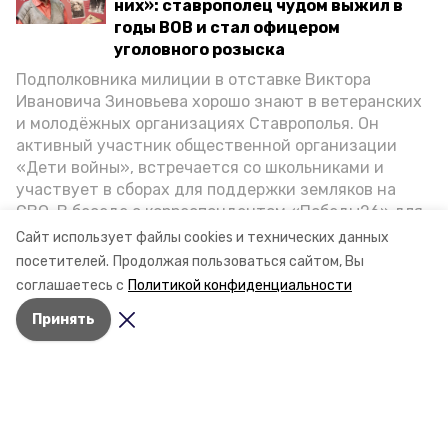
них»: ставрополец чудом выжил в
годы ВОВ и стал офицером
уголовного розыска
Подполковника милиции в отставке Виктора
Ивановича Зиновьева хорошо знают в ветеранских
и молодёжных организациях Ставрополья. Он
активный участник общественной организации
«Дети войны», встречается со школьниками и
участвует в сборах для поддержки земляков на
СВО. В беседе с корреспондентом «Победы26» для
спецпроекта «Дети Великой Отечественной»
Сайт использует файлы cookies и технических данных
ветеран рассказал о зверствах оккупантов в годы
посетителей.
Продолжая пользоваться сайтом, Вы
ВОВ, о службе в Москве, «богатыре» Фиделе Кастро
соглашаетесь с
Политикой конфиденциальности
и шпионе Пеньковском, о борьбе с криминалом на
Принять
Ставрополье.
Разделы
Новости