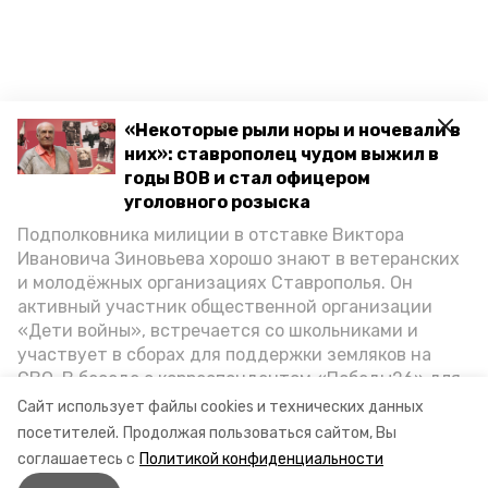
«Некоторые рыли норы и ночевали в
них»: ставрополец чудом выжил в
годы ВОВ и стал офицером
Разделы
уголовного розыска
Новости
Подполковника милиции в отставке Виктора
Статьи
Ивановича Зиновьева хорошо знают в ветеранских
и молодёжных организациях Ставрополья. Он
О компании
активный участник общественной организации
Документы
«Дети войны», встречается со школьниками и
участвует в сборах для поддержки земляков на
Контактная информация
СВО. В беседе с корреспондентом «Победы26» для
спецпроекта «Дети Великой Отечественной»
Сайт использует файлы cookies и технических данных
Мы в соцсетях
ветеран рассказал о зверствах оккупантов в годы
посетителей.
Продолжая пользоваться сайтом, Вы
ВОВ, о службе в Москве, «богатыре» Фиделе Кастро
соглашаетесь с
Политикой конфиденциальности
и шпионе Пеньковском, о борьбе с криминалом на
© 2015 — 2025 «Петровский