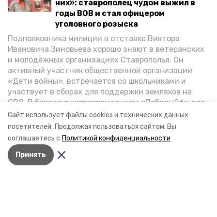
них»: ставрополец чудом выжил в
годы ВОВ и стал офицером
уголовного розыска
Подполковника милиции в отставке Виктора
Ивановича Зиновьева хорошо знают в ветеранских
и молодёжных организациях Ставрополья. Он
активный участник общественной организации
«Дети войны», встречается со школьниками и
участвует в сборах для поддержки земляков на
СВО. В беседе с корреспондентом «Победы26» для
спецпроекта «Дети Великой Отечественной»
Сайт использует файлы cookies и технических данных
ветеран рассказал о зверствах оккупантов в годы
посетителей.
Продолжая пользоваться сайтом, Вы
ВОВ, о службе в Москве, «богатыре» Фиделе Кастро
соглашаетесь с
Политикой конфиденциальности
и шпионе Пеньковском, о борьбе с криминалом на
Принять
Ставрополье.
Разделы
Новости