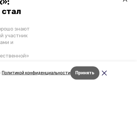
х»:
 стал
орошо знают
ый участник
ами и
чественной»
скве,
налом на
с
Политикой конфиденциальности
Принять