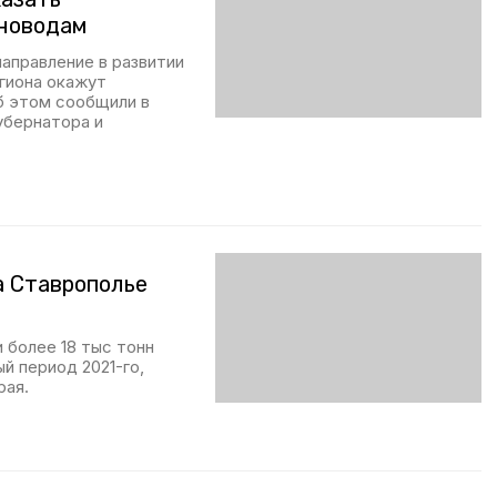
новодам
аправление в развитии
егиона окажут
 этом сообщили в
убернатора и
а Ставрополье
 более 18 тыс тонн
й период 2021-го,
рая.