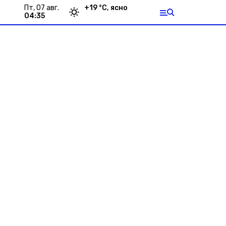
пт, 07 авг.
+
19
°С,
ясно
04:35