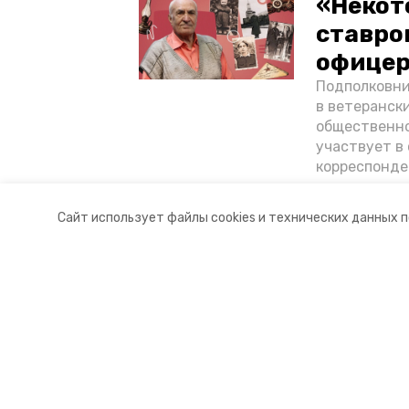
«Некот
ставро
офицер
Подполковни
в ветеранск
общественно
участвует в 
корреспонде
ветеран расс
«богатыре» 
Сайт использует файлы cookies и технических данных 
Ставрополье
Разделы
О комп
Новости
Докуме
Статьи
Контакт
© 2015 — 2025 «Петровский инфо
16+