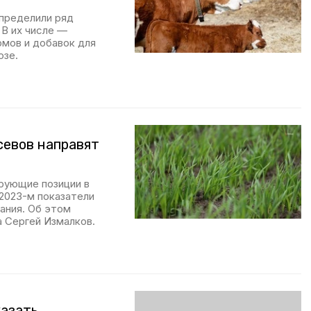
определили ряд
 В их числе —
рмов и добавок для
озе.
севов направят
рующие позиции в
2023-м показатели
ания. Об этом
а Сергей Измалков.
казать