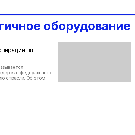
гичное оборудование
операции по
казывается
оддержке федерального
тию отрасли. Об этом