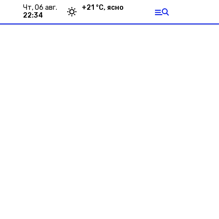
чт, 06 авг.
+
21
°С,
ясно
22:34