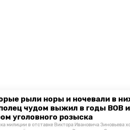
орые рыли норы и ночевали в ни
полец чудом выжил в годы ВОВ и
ом уголовного розыска
ка милиции в отставке Виктора Ивановича Зиновьева х