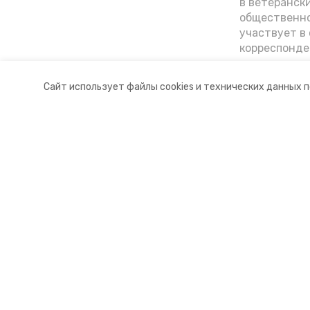
в ветеранск
общественно
участвует в 
корреспонде
ветеран расс
«богатыре» 
Сайт использует файлы cookies и технических данных 
Ставрополье
Разделы
О комп
Новости
Докуме
Статьи
Контакт
© 2015 — 2025 «Петровский инфо
16+
Учредитель ГАУ СК «Ставропольское краевое информац
Главный редактор Тимченко М.П.
+7 (86-52) 33-51-05