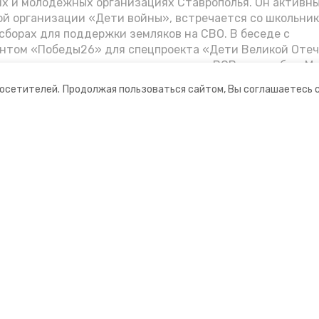
их и молодёжных организациях Ставрополья. Он активн
й организации «Дети войны», встречается со школьник
сборах для поддержки земляков на СВО. В беседе с
нтом «Победы26» для спецпроекта «Дети Великой Оте
казал о зверствах оккупантов в годы ВОВ, о службе в Мо
Фиделе Кастро и шпионе Пеньковском, о борьбе с крими
посетителей.
Продолжая пользоваться сайтом, Вы соглашаетесь 
.
ании
Мы в соцсетях
нты
ная информация
рмационный портал»
ионное агентство»