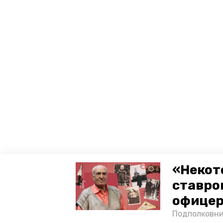
«Некот
ставро
офицер
Подполковни