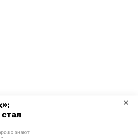
х»:
 стал
орошо знают