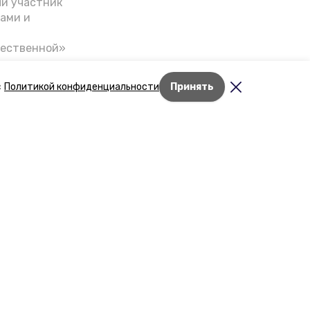
ый участник
ами и
чественной»
скве,
налом на
с
Политикой конфиденциальности
Принять