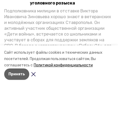
уголовного розыска
Подполковника милиции в отставке Виктора
Ивановича Зиновьева хорошо знают в ветеранских
и молодёжных организациях Ставрополья. Он
активный участник общественной организации
«Дети войны», встречается со школьниками и
участвует в сборах для поддержки земляков на
СВО. В беседе с корреспондентом «Победы26» для
спецпроекта «Дети Великой Отечественной»
Сайт использует файлы cookies и технических данных
ветеран рассказал о зверствах оккупантов в годы
посетителей.
Продолжая пользоваться сайтом, Вы
ВОВ, о службе в Москве, «богатыре» Фиделе Кастро
соглашаетесь с
Политикой конфиденциальности
и шпионе Пеньковском, о борьбе с криминалом на
Принять
Ставрополье.
Разделы
Новости
Статьи
О компании
Документы