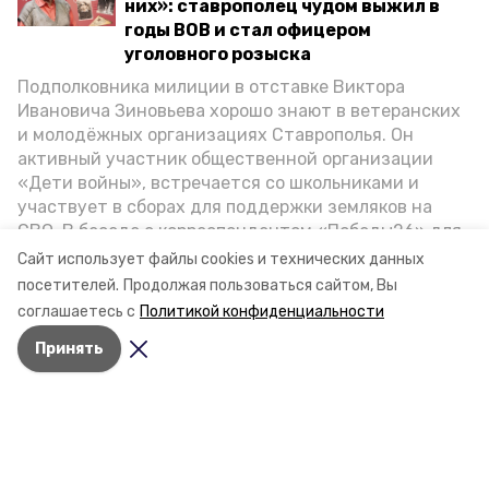
них»: ставрополец чудом выжил в
годы ВОВ и стал офицером
уголовного розыска
Подполковника милиции в отставке Виктора
Ивановича Зиновьева хорошо знают в ветеранских
и молодёжных организациях Ставрополья. Он
активный участник общественной организации
«Дети войны», встречается со школьниками и
участвует в сборах для поддержки земляков на
СВО. В беседе с корреспондентом «Победы26» для
спецпроекта «Дети Великой Отечественной»
Сайт использует файлы cookies и технических данных
ветеран рассказал о зверствах оккупантов в годы
посетителей.
Продолжая пользоваться сайтом, Вы
ВОВ, о службе в Москве, «богатыре» Фиделе Кастро
соглашаетесь с
Политикой конфиденциальности
и шпионе Пеньковском, о борьбе с криминалом на
Принять
Ставрополье.
Разделы
Новости