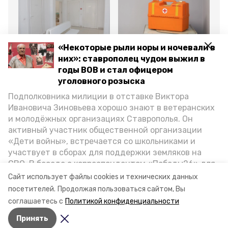
Здравоохранение
Здравоохранение
Об
«Некоторые рыли норы и ночевали в
31 октября 2025, 10:42
4 августа 2025, 17:22
12
них»: ставрополец чудом выжил в
Ещё восемь
Вакцина от бешенства
12
медучреждений
есть во всех
ав
годы ВОВ и стал офицером
отремонтируют на
медучреждениях
ме
уголовного розыска
Ставрополье
Ставрополья —
Пе
минздрав СК
Подполковника милиции в отставке Виктора
Ивановича Зиновьева хорошо знают в ветеранских
Все новости
и молодёжных организациях Ставрополья. Он
активный участник общественной организации
«Дети войны», встречается со школьниками и
ставропольский край
участвует в сборах для поддержки земляков на
СВО. В беседе с корреспондентом «Победы26» для
лекарственное обеспечение
минздрав ск
спецпроекта «Дети Великой Отечественной»
Сайт использует файлы cookies и технических данных
ветеран рассказал о зверствах оккупантов в годы
посетителей.
Продолжая пользоваться сайтом, Вы
губернатор ск
ВОВ, о службе в Москве, «богатыре» Фиделе Кастро
соглашаетесь с
Политикой конфиденциальности
и шпионе Пеньковском, о борьбе с криминалом на
Принять
Ставрополье.
Авторы:
Анастасия Колмыкова