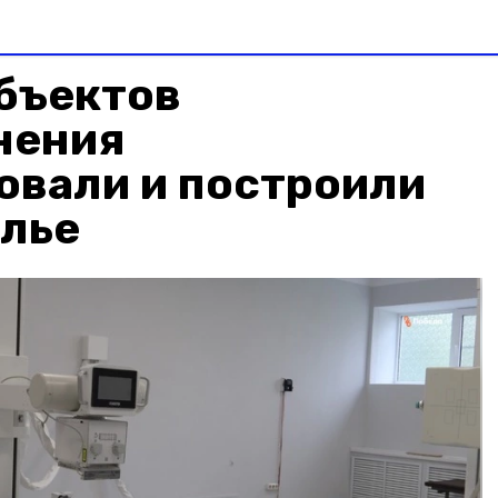
объектов
нения
овали и построили
олье