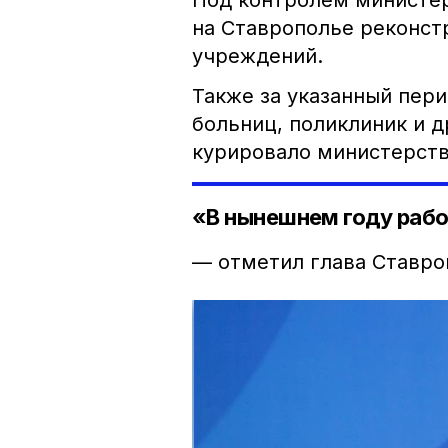
Под контролем министер
на Ставрополье реконст
учреждений.
Также за указанный пер
больниц, поликлиник и д
курировало министерств
«В нынешнем году раб
— отметил глава Ставро