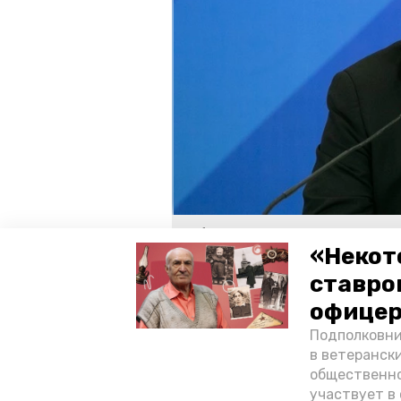
Губернатор СК Владимир Владимир
«Некот
ставро
Ранее сообщалось, что 
офицер
медучреждений.
Подполковни
в ветеранск
ставропольский край
ремон
общественно
участвует в 