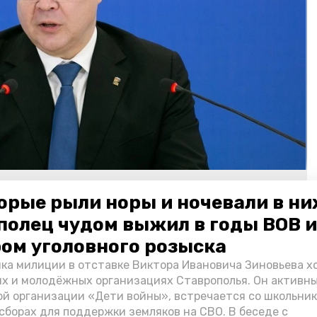
ов
Фото: ИА «Победа26»
орые рыли норы и ночевали в ни
полец чудом выжил в годы ВОВ и
в 2026-ом ремонтом
охватят
восемь
ом уголовного розыска
ка милиции в отставке Виктора Ивановича Зиновьева х
их и молодёжных организациях Ставрополья. Он активн
т
строительство
медучреждения
й организации «Дети войны», встречается со школьник
сборах для поддержки земляков на СВО. В беседе с