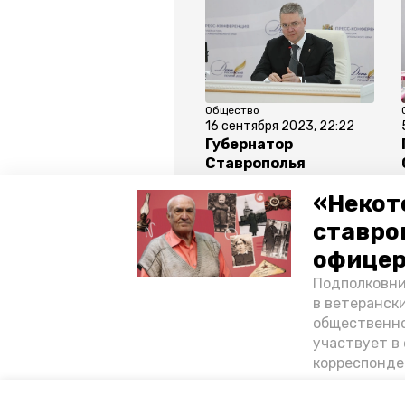
Общество
16 сентября 2023, 22:22
Губернатор
Ставрополья
проконтролировал
«Некот
исполнение
поручений, данных
ставро
после прямых линий
офицер
Подполковни
Все новости
в ветеранск
общественно
участвует в 
экспорт
минэк ск
тор
корреспонде
ветеран расс
«богатыре» 
Авторы:
Юлия Яковенко