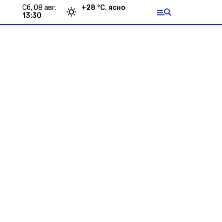
сб, 08 авг.
+
28
°С,
ясно
13:30