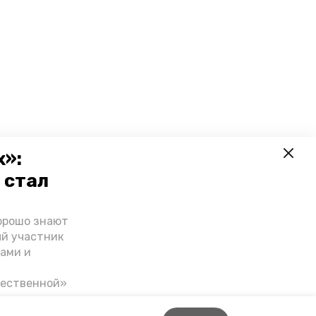
х»:
 стал
орошо знают
ый участник
ами и
чественной»
скве,
налом на