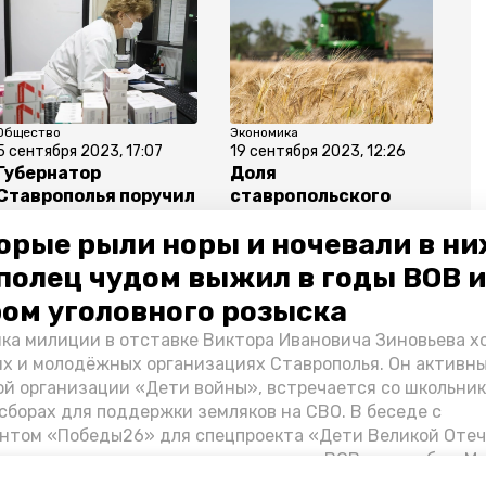
Общество
Экономика
5 сентября 2023, 17:07
19 сентября 2023, 12:26
Губернатор
Доля
Ставрополья поручил
ставропольского
нарастить
экспорта составляет
орые рыли норы и ночевали в ни
количество госаптек
практически 73% от
в крае
общего объёма в
полец чудом выжил в годы ВОВ и
СКФО
ом уголовного розыска
ка милиции в отставке Виктора Ивановича Зиновьева х
их и молодёжных организациях Ставрополья. Он активн
й организации «Дети войны», встречается со школьник
сборах для поддержки земляков на СВО. В беседе с
говля
нтом «Победы26» для спецпроекта «Дети Великой Оте
казал о зверствах оккупантов в годы ВОВ, о службе в Мо
Фиделе Кастро и шпионе Пеньковском, о борьбе с крими