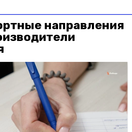
ортные направления
оизводители
я