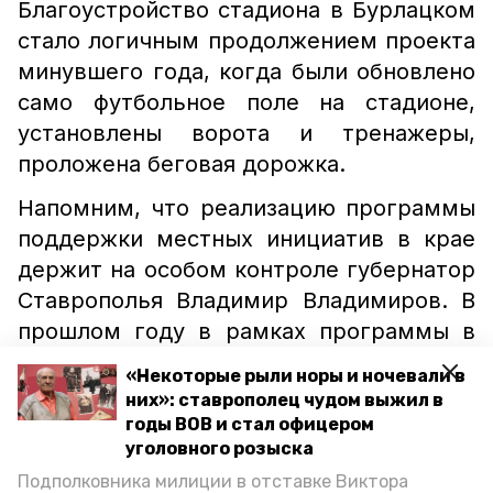
Благоустройство стадиона в Бурлацком
стало логичным продолжением проекта
минувшего года, когда были обновлено
само футбольное поле на стадионе,
установлены ворота и тренажеры,
проложена беговая дорожка.
Напомним, что реализацию программы
поддержки местных инициатив в крае
держит на особом контроле губернатор
Ставрополья Владимир Владимиров. В
прошлом году в рамках программы в
регионе
реализовали
порядка 300
«Некоторые рыли норы и ночевали в
проектов стоимостью более 756
них»: ставрополец чудом выжил в
миллионов рублей.
годы ВОВ и стал офицером
уголовного розыска
Подполковника милиции в отставке Виктора
стадион
поддержка местных иницитив