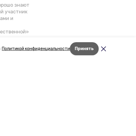
орошо знают
ый участник
ами и
чественной»
скве,
налом на
с
Политикой конфиденциальности
Принять