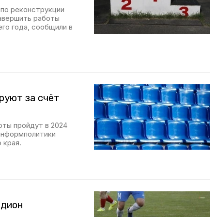
 по реконструкции
Завершить работы
го года, сообщили в
руют за счёт
оты пройдут в 2024
 информполитики
 края.
адион