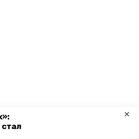
х»:
 стал