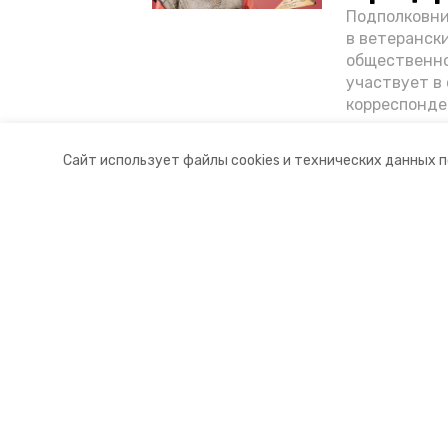
Подполковни
в ветеранск
общественно
участвует в 
корреспонде
ветеран расс
«богатыре» 
Сайт использует файлы cookies и технических данных 
Ставрополье
Разделы
О комп
Новости
Докуме
Статьи
Контакт
© 2015 — 2025 «Петровский инфо
16+
Учредитель ГАУ СК «Ставропольское краевое информац
Главный редактор Тимченко М.П.
+7 (86-52) 33-51-05