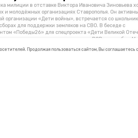
ка милиции в отставке Виктора Ивановича Зиновьева х
их и молодёжных организациях Ставрополья. Он активн
й организации «Дети войны», встречается со школьник
сборах для поддержки земляков на СВО. В беседе с
нтом «Победы26» для спецпроекта «Дети Великой Оте
казал о зверствах оккупантов в годы ВОВ, о службе в Мо
Фиделе Кастро и шпионе Пеньковском, о борьбе с крими
посетителей.
Продолжая пользоваться сайтом, Вы соглашаетесь 
.
ании
Мы в соцсетях
нты
ная информация
рмационный портал»
ионное агентство»