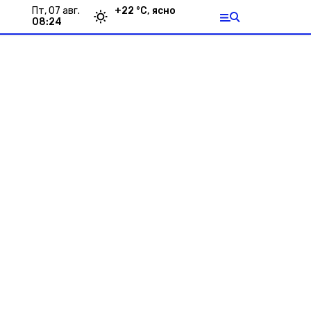
пт, 07 авг.
+
22
°С,
ясно
08:24