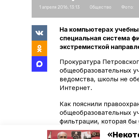
1 апреля 2016, 13:13
Общество
Фото:
На компьютерах учебны
специальная система ф
экстремисткой направл
Прокуратура Петровског
общеобразовательных у
ведомства, школы не об
Интернет.
Как пояснили правоохра
общеобразовательных уч
фильтрации, которая бы
сайты.
«Некот