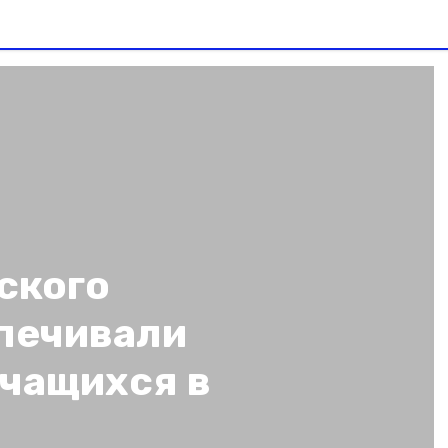
ского
спечивали
учащихся в