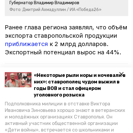
Губернатор Владимир Владимиров
Фото: Дмитрий Ахмадуллин / ИА «Победа26»
Ранее глава региона заявлял, что объём
экспорта ставропольской продукции
приближается
к 2 млрд долларов.
Экспортный потенциал вырос на 44%.
Читайте также:
«Некоторые рыли норы и ночевали в
Ставрополье нарастило экспорт зерновой
них»: ставрополец чудом выжил в
продукции
годы ВОВ и стал офицером
уголовного розыска
Ставрополье нарастило экспорт местной
Подполковника милиции в отставке Виктора
продукции в Азербайджан
Ивановича Зиновьева хорошо знают в ветеранских
и молодёжных организациях Ставрополья. Он
Экспорт мяса птицы со Ставрополья увеличился
активный участник общественной организации
на 2%
«Дети войны», встречается со школьниками и