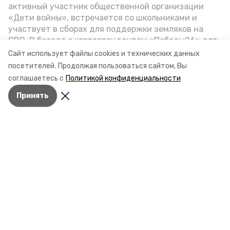
активный участник общественной организации
«Дети войны», встречается со школьниками и
участвует в сборах для поддержки земляков на
СВО. В беседе с корреспондентом «Победы26» для
спецпроекта «Дети Великой Отечественной»
Сайт использует файлы cookies и технических данных
ветеран рассказал о зверствах оккупантов в годы
посетителей.
Продолжая пользоваться сайтом, Вы
ВОВ, о службе в Москве, «богатыре» Фиделе Кастро
соглашаетесь с
Политикой конфиденциальности
и шпионе Пеньковском, о борьбе с криминалом на
Принять
Ставрополье.
Разделы
Новости
Статьи
О компании
Документы
Контактная информация
Мы в соцсетях