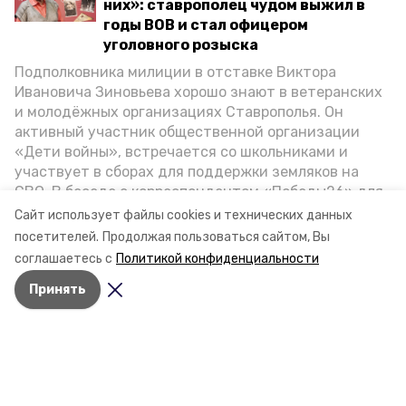
них»: ставрополец чудом выжил в
годы ВОВ и стал офицером
уголовного розыска
Подполковника милиции в отставке Виктора
Ивановича Зиновьева хорошо знают в ветеранских
и молодёжных организациях Ставрополья. Он
активный участник общественной организации
«Дети войны», встречается со школьниками и
участвует в сборах для поддержки земляков на
СВО. В беседе с корреспондентом «Победы26» для
спецпроекта «Дети Великой Отечественной»
Сайт использует файлы cookies и технических данных
ветеран рассказал о зверствах оккупантов в годы
посетителей.
Продолжая пользоваться сайтом, Вы
ВОВ, о службе в Москве, «богатыре» Фиделе Кастро
соглашаетесь с
Политикой конфиденциальности
и шпионе Пеньковском, о борьбе с криминалом на
Принять
Ставрополье.
Разделы
Новости