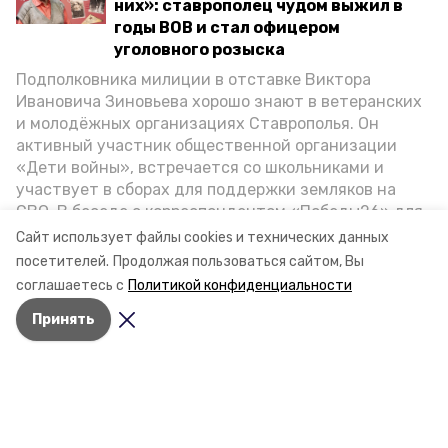
них»: ставрополец чудом выжил в
годы ВОВ и стал офицером
уголовного розыска
Подполковника милиции в отставке Виктора
Ивановича Зиновьева хорошо знают в ветеранских
и молодёжных организациях Ставрополья. Он
активный участник общественной организации
«Дети войны», встречается со школьниками и
участвует в сборах для поддержки земляков на
СВО. В беседе с корреспондентом «Победы26» для
спецпроекта «Дети Великой Отечественной»
Сайт использует файлы cookies и технических данных
ветеран рассказал о зверствах оккупантов в годы
посетителей.
Продолжая пользоваться сайтом, Вы
ВОВ, о службе в Москве, «богатыре» Фиделе Кастро
соглашаетесь с
Политикой конфиденциальности
и шпионе Пеньковском, о борьбе с криминалом на
Принять
Ставрополье.
Разделы
Новости