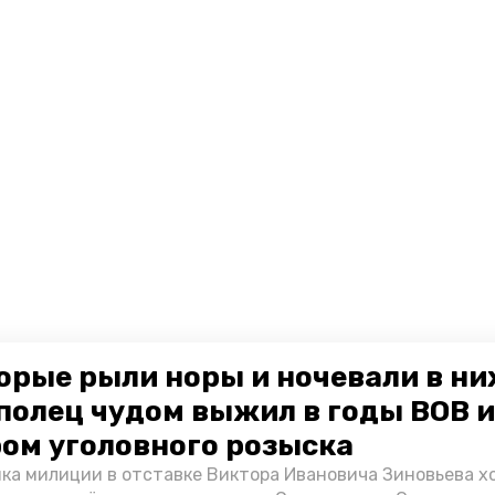
орые рыли норы и ночевали в ни
полец чудом выжил в годы ВОВ и
ом уголовного розыска
ка милиции в отставке Виктора Ивановича Зиновьева х