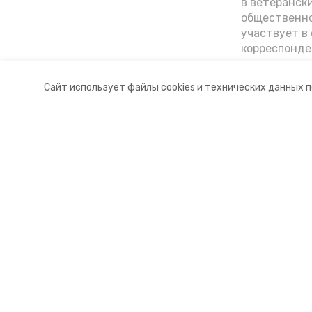
в ветеранск
общественно
участвует в 
корреспонде
ветеран расс
«богатыре» 
Сайт использует файлы cookies и технических данных 
Ставрополье
Разделы
О комп
Новости
Докуме
Статьи
Контакт
© 2015 — 2025 «Петровский инфо
16+
Учредитель ГАУ СК «Ставропольское краевое информац
Главный редактор Тимченко М.П.
+7 (86-52) 33-51-05