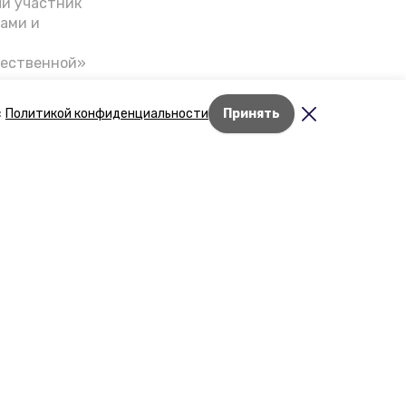
ый участник
ами и
чественной»
скве,
налом на
с
Политикой конфиденциальности
Принять