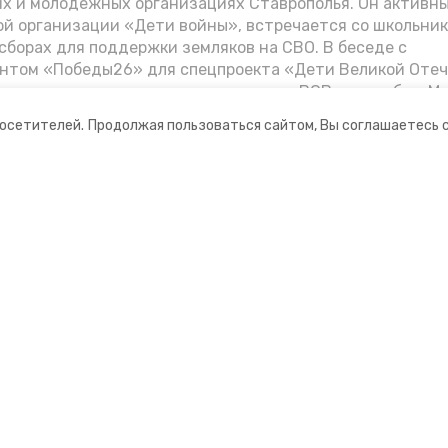
их и молодёжных организациях Ставрополья. Он активн
й организации «Дети войны», встречается со школьник
сборах для поддержки земляков на СВО. В беседе с
нтом «Победы26» для спецпроекта «Дети Великой Оте
казал о зверствах оккупантов в годы ВОВ, о службе в Мо
Фиделе Кастро и шпионе Пеньковском, о борьбе с крими
посетителей.
Продолжая пользоваться сайтом, Вы соглашаетесь 
.
ании
Мы в соцсетях
нты
ная информация
рмационный портал»
ионное агентство»