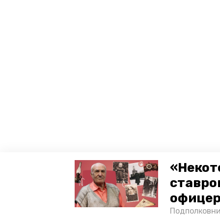
«Некот
ставро
офицер
Подполковни