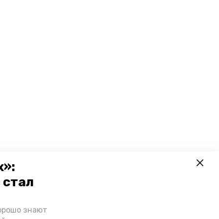
х»:
 стал
орошо знают