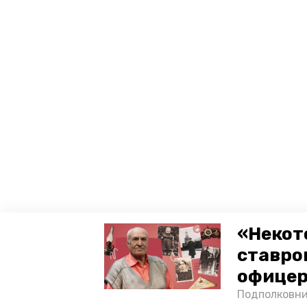
«Некот
ставро
офицер
Подполковни