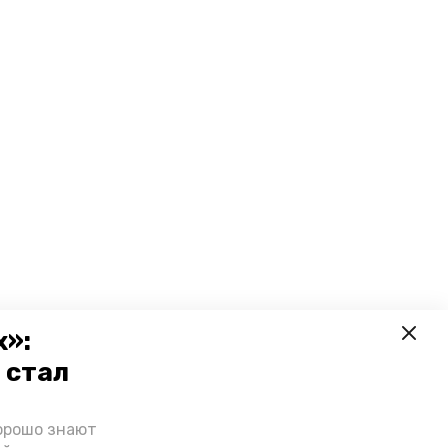
х»:
 стал
орошо знают