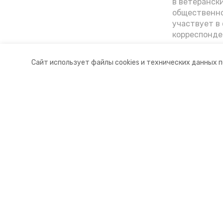
в ветеранск
общественно
участвует в 
корреспонде
ветеран расс
«богатыре» 
Сайт использует файлы cookies и технических данных 
Ставрополье
Разделы
О комп
Новости
Докуме
Статьи
Контакт
© 2015 — 2025 «Петровский инфо
16+
Учредитель ГАУ СК «Ставропольское краевое информац
Главный редактор Тимченко М.П.
+7 (86-52) 33-51-05