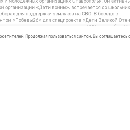
их и молодёжных организациях Ставрополья. Он активн
й организации «Дети войны», встречается со школьник
сборах для поддержки земляков на СВО. В беседе с
нтом «Победы26» для спецпроекта «Дети Великой Оте
казал о зверствах оккупантов в годы ВОВ, о службе в Мо
Фиделе Кастро и шпионе Пеньковском, о борьбе с крими
посетителей.
Продолжая пользоваться сайтом, Вы соглашаетесь 
.
ании
Мы в соцсетях
нты
ная информация
рмационный портал»
ионное агентство»