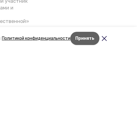
ый участник
ами и
чественной»
скве,
налом на
с
Политикой конфиденциальности
Принять