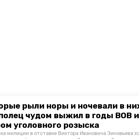
орые рыли норы и ночевали в ни
полец чудом выжил в годы ВОВ и
ом уголовного розыска
ка милиции в отставке Виктора Ивановича Зиновьева х