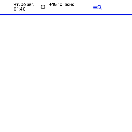
чт, 06 авг.
+
18
°С,
ясно
01:40