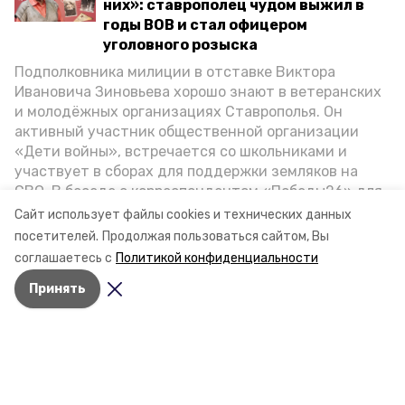
них»: ставрополец чудом выжил в
годы ВОВ и стал офицером
уголовного розыска
Подполковника милиции в отставке Виктора
Ивановича Зиновьева хорошо знают в ветеранских
и молодёжных организациях Ставрополья. Он
активный участник общественной организации
«Дети войны», встречается со школьниками и
участвует в сборах для поддержки земляков на
СВО. В беседе с корреспондентом «Победы26» для
спецпроекта «Дети Великой Отечественной»
Сайт использует файлы cookies и технических данных
ветеран рассказал о зверствах оккупантов в годы
посетителей.
Продолжая пользоваться сайтом, Вы
ВОВ, о службе в Москве, «богатыре» Фиделе Кастро
соглашаетесь с
Политикой конфиденциальности
и шпионе Пеньковском, о борьбе с криминалом на
Принять
Ставрополье.
Разделы
Новости