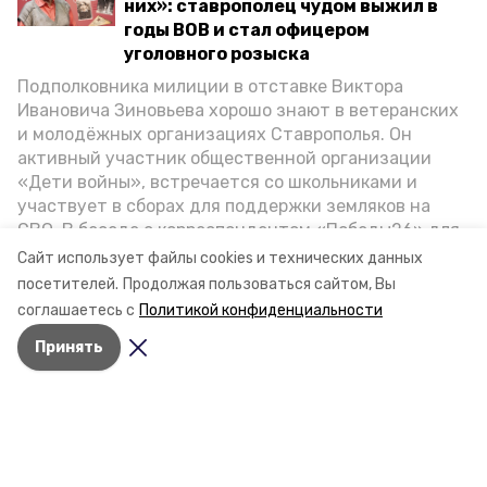
них»: ставрополец чудом выжил в
годы ВОВ и стал офицером
уголовного розыска
Подполковника милиции в отставке Виктора
Ивановича Зиновьева хорошо знают в ветеранских
и молодёжных организациях Ставрополья. Он
активный участник общественной организации
«Дети войны», встречается со школьниками и
участвует в сборах для поддержки земляков на
СВО. В беседе с корреспондентом «Победы26» для
спецпроекта «Дети Великой Отечественной»
Сайт использует файлы cookies и технических данных
ветеран рассказал о зверствах оккупантов в годы
посетителей.
Продолжая пользоваться сайтом, Вы
ВОВ, о службе в Москве, «богатыре» Фиделе Кастро
соглашаетесь с
Политикой конфиденциальности
и шпионе Пеньковском, о борьбе с криминалом на
Принять
Ставрополье.
Разделы
Новости