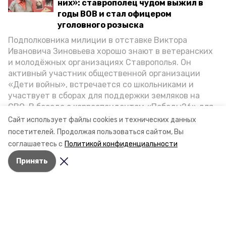
них»: ставрополец чудом выжил в
годы ВОВ и стал офицером
уголовного розыска
Подполковника милиции в отставке Виктора
Ивановича Зиновьева хорошо знают в ветеранских
и молодёжных организациях Ставрополья. Он
активный участник общественной организации
«Дети войны», встречается со школьниками и
участвует в сборах для поддержки земляков на
СВО. В беседе с корреспондентом «Победы26» для
спецпроекта «Дети Великой Отечественной»
Сайт использует файлы cookies и технических данных
ветеран рассказал о зверствах оккупантов в годы
посетителей.
Продолжая пользоваться сайтом, Вы
ВОВ, о службе в Москве, «богатыре» Фиделе Кастро
соглашаетесь с
Политикой конфиденциальности
и шпионе Пеньковском, о борьбе с криминалом на
Принять
Ставрополье.
Разделы
Новости