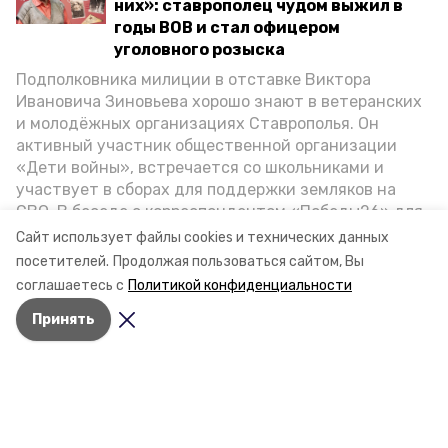
них»: ставрополец чудом выжил в
годы ВОВ и стал офицером
уголовного розыска
Подполковника милиции в отставке Виктора
Ивановича Зиновьева хорошо знают в ветеранских
и молодёжных организациях Ставрополья. Он
активный участник общественной организации
«Дети войны», встречается со школьниками и
участвует в сборах для поддержки земляков на
СВО. В беседе с корреспондентом «Победы26» для
спецпроекта «Дети Великой Отечественной»
Сайт использует файлы cookies и технических данных
ветеран рассказал о зверствах оккупантов в годы
посетителей.
Продолжая пользоваться сайтом, Вы
ВОВ, о службе в Москве, «богатыре» Фиделе Кастро
соглашаетесь с
Политикой конфиденциальности
и шпионе Пеньковском, о борьбе с криминалом на
Принять
Ставрополье.
Разделы
Новости