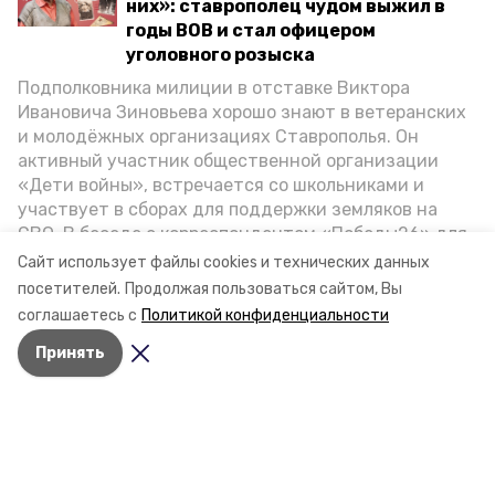
них»: ставрополец чудом выжил в
годы ВОВ и стал офицером
уголовного розыска
Подполковника милиции в отставке Виктора
Ивановича Зиновьева хорошо знают в ветеранских
и молодёжных организациях Ставрополья. Он
активный участник общественной организации
«Дети войны», встречается со школьниками и
участвует в сборах для поддержки земляков на
СВО. В беседе с корреспондентом «Победы26» для
спецпроекта «Дети Великой Отечественной»
Сайт использует файлы cookies и технических данных
ветеран рассказал о зверствах оккупантов в годы
посетителей.
Продолжая пользоваться сайтом, Вы
ВОВ, о службе в Москве, «богатыре» Фиделе Кастро
соглашаетесь с
Политикой конфиденциальности
и шпионе Пеньковском, о борьбе с криминалом на
Принять
Ставрополье.
Разделы
Новости