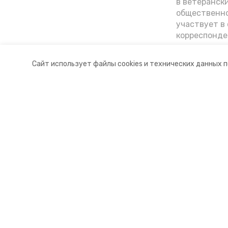
в ветеранск
общественно
участвует в 
корреспонде
ветеран расс
«богатыре» 
Сайт использует файлы cookies и технических данных 
Ставрополье
Разделы
О комп
Новости
Докуме
Статьи
Контакт
© 2015 — 2025 «Петровский инфо
16+
Учредитель ГАУ СК «Ставропольское краевое информац
Главный редактор Тимченко М.П.
+7 (86-52) 33-51-05