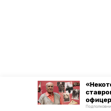
«Некот
ставро
офицер
Подполковни