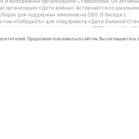
их и молодёжных организациях Ставрополья. Он активн
й организации «Дети войны», встречается со школьник
сборах для поддержки земляков на СВО. В беседе с
нтом «Победы26» для спецпроекта «Дети Великой Оте
казал о зверствах оккупантов в годы ВОВ, о службе в Мо
Фиделе Кастро и шпионе Пеньковском, о борьбе с крими
посетителей.
Продолжая пользоваться сайтом, Вы соглашаетесь 
.
ании
Мы в соцсетях
нты
ная информация
рмационный портал»
ионное агентство»