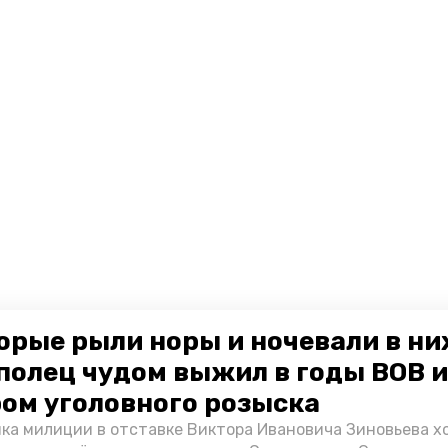
орые рыли норы и ночевали в ни
полец чудом выжил в годы ВОВ и
ом уголовного розыска
ка милиции в отставке Виктора Ивановича Зиновьева х