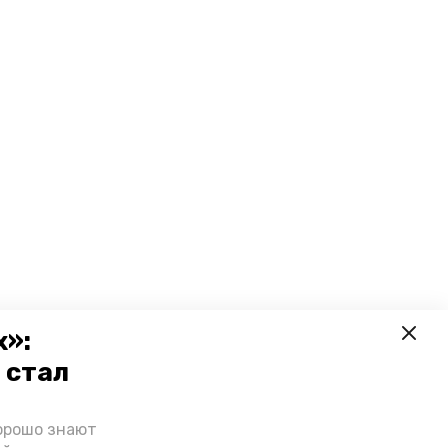
х»:
 стал
орошо знают