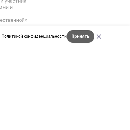
ый участник
ами и
чественной»
скве,
налом на
с
Политикой конфиденциальности
Принять