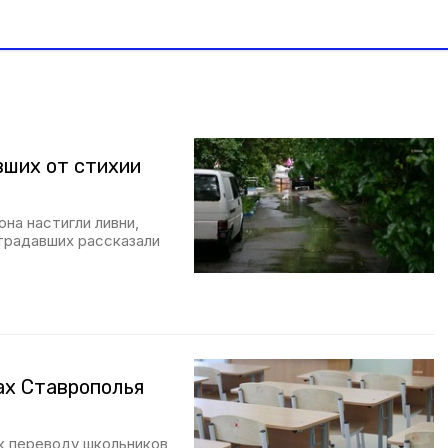
вших от стихии
на настигли ливни,
традавших рассказали
ах Ставрополья
к переводу школьников