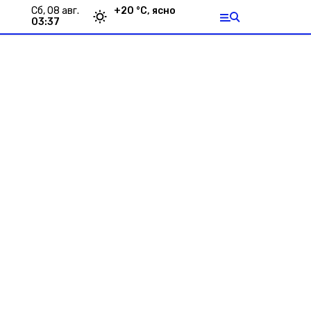
сб, 08 авг.
+
20
°С,
ясно
03:37