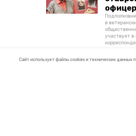
офицер
Подполковни
в ветеранск
общественно
участвует в 
корреспонде
ветеран расс
«богатыре» 
Сайт использует файлы cookies и технических данных 
Ставрополье
Разделы
О комп
Новости
Докуме
Статьи
Контакт
© 2015 — 2025 «Петровский инфо
16+