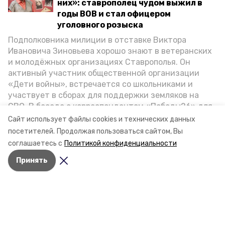
них»: ставрополец чудом выжил в
годы ВОВ и стал офицером
уголовного розыска
Подполковника милиции в отставке Виктора
Ивановича Зиновьева хорошо знают в ветеранских
и молодёжных организациях Ставрополья. Он
активный участник общественной организации
«Дети войны», встречается со школьниками и
участвует в сборах для поддержки земляков на
СВО. В беседе с корреспондентом «Победы26» для
спецпроекта «Дети Великой Отечественной»
Сайт использует файлы cookies и технических данных
ветеран рассказал о зверствах оккупантов в годы
посетителей.
Продолжая пользоваться сайтом, Вы
ВОВ, о службе в Москве, «богатыре» Фиделе Кастро
соглашаетесь с
Политикой конфиденциальности
и шпионе Пеньковском, о борьбе с криминалом на
Принять
Ставрополье.
Разделы
Новости