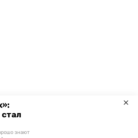
х»:
 стал
орошо знают