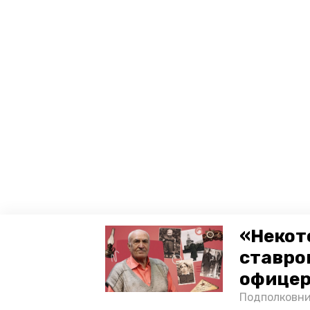
«Некот
ставро
офицер
Подполковни