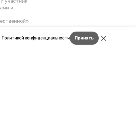
ый участник
ами и
чественной»
скве,
налом на
с
Политикой конфиденциальности
Принять