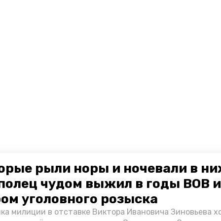
орые рыли норы и ночевали в ни
полец чудом выжил в годы ВОВ и
ом уголовного розыска
ка милиции в отставке Виктора Ивановича Зиновьева х