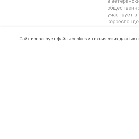
в ветеранск
общественно
участвует в 
корреспонде
ветеран расс
«богатыре» 
Сайт использует файлы cookies и технических данных 
Ставрополье
Разделы
О комп
Новости
Докуме
Статьи
Контакт
© 2015 — 2025 «Петровский инфо
16+
Учредитель ГАУ СК «Ставропольское краевое информац
Главный редактор Тимченко М.П.
+7 (86-52) 33-51-05