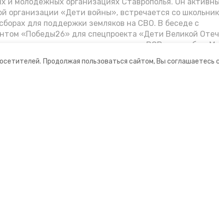
их и молодёжных организациях Ставрополья. Он активн
й организации «Дети войны», встречается со школьник
сборах для поддержки земляков на СВО. В беседе с
нтом «Победы26» для спецпроекта «Дети Великой Оте
казал о зверствах оккупантов в годы ВОВ, о службе в Мо
Фиделе Кастро и шпионе Пеньковском, о борьбе с крими
посетителей.
Продолжая пользоваться сайтом, Вы соглашаетесь 
.
ании
Мы в соцсетях
нты
ная информация
рмационный портал»
ионное агентство»