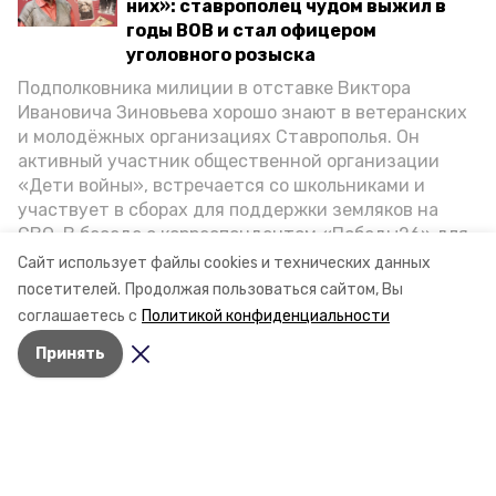
них»: ставрополец чудом выжил в
годы ВОВ и стал офицером
уголовного розыска
Подполковника милиции в отставке Виктора
Ивановича Зиновьева хорошо знают в ветеранских
и молодёжных организациях Ставрополья. Он
активный участник общественной организации
«Дети войны», встречается со школьниками и
участвует в сборах для поддержки земляков на
СВО. В беседе с корреспондентом «Победы26» для
спецпроекта «Дети Великой Отечественной»
Сайт использует файлы cookies и технических данных
ветеран рассказал о зверствах оккупантов в годы
посетителей.
Продолжая пользоваться сайтом, Вы
ВОВ, о службе в Москве, «богатыре» Фиделе Кастро
соглашаетесь с
Политикой конфиденциальности
и шпионе Пеньковском, о борьбе с криминалом на
Принять
Ставрополье.
Разделы
Новости