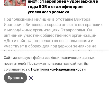
них»: ставрополец чудом выжил в
годы ВОВ и стал офицером
уголовного розыска
Подполковника милиции в отставке Виктора
Ивановича Зиновьева хорошо знают в ветеранских
и молодёжных организациях Ставрополья. Он
активный участник общественной организации
«Дети войны», встречается со школьниками и
участвует в сборах для поддержки земляков на
СВО. В беседе с корреспондентом «Победы26» для
спецпроекта «Дети Великой Отечественной»
Сайт использует файлы cookies и технических данных
ветеран рассказал о зверствах оккупантов в годы
посетителей.
Продолжая пользоваться сайтом, Вы
ВОВ, о службе в Москве, «богатыре» Фиделе Кастро
соглашаетесь с
Политикой конфиденциальности
и шпионе Пеньковском, о борьбе с криминалом на
Принять
Ставрополье.
Разделы
Новости