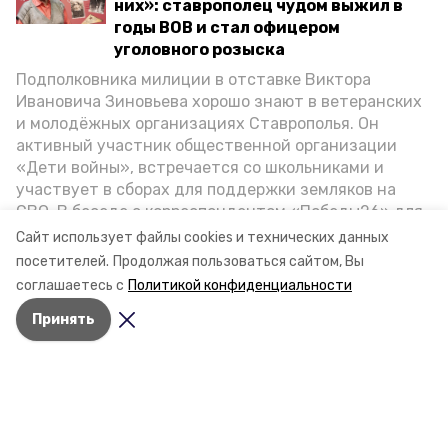
них»: ставрополец чудом выжил в
годы ВОВ и стал офицером
уголовного розыска
Подполковника милиции в отставке Виктора
Ивановича Зиновьева хорошо знают в ветеранских
и молодёжных организациях Ставрополья. Он
активный участник общественной организации
«Дети войны», встречается со школьниками и
участвует в сборах для поддержки земляков на
СВО. В беседе с корреспондентом «Победы26» для
спецпроекта «Дети Великой Отечественной»
Сайт использует файлы cookies и технических данных
ветеран рассказал о зверствах оккупантов в годы
посетителей.
Продолжая пользоваться сайтом, Вы
ВОВ, о службе в Москве, «богатыре» Фиделе Кастро
соглашаетесь с
Политикой конфиденциальности
и шпионе Пеньковском, о борьбе с криминалом на
Принять
Ставрополье.
Разделы
Новости