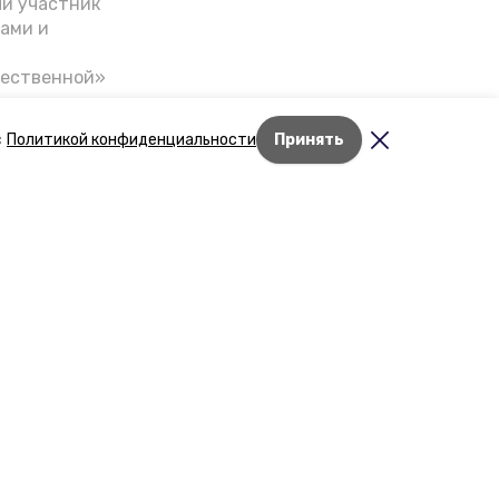
ый участник
ами и
чественной»
скве,
налом на
с
Политикой конфиденциальности
Принять