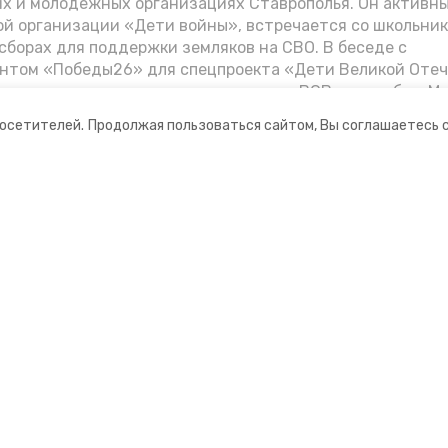
их и молодёжных организациях Ставрополья. Он активн
й организации «Дети войны», встречается со школьник
сборах для поддержки земляков на СВО. В беседе с
нтом «Победы26» для спецпроекта «Дети Великой Оте
казал о зверствах оккупантов в годы ВОВ, о службе в Мо
Фиделе Кастро и шпионе Пеньковском, о борьбе с крими
посетителей.
Продолжая пользоваться сайтом, Вы соглашаетесь 
.
ании
Мы в соцсетях
нты
ная информация
рмационный портал»
ионное агентство»