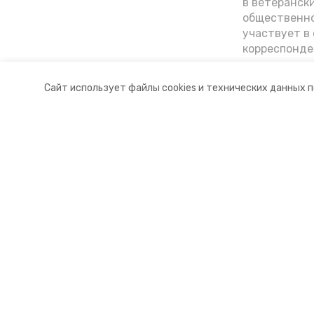
в ветеранск
общественно
участвует в 
корреспонде
ветеран расс
«богатыре» 
Сайт использует файлы cookies и технических данных 
Ставрополье
Разделы
О комп
Новости
Докуме
Статьи
Контакт
© 2015 — 2025 «Петровский инфо
16+
Учредитель ГАУ СК «Ставропольское краевое информац
Главный редактор Тимченко М.П.
+7 (86-52) 33-51-05