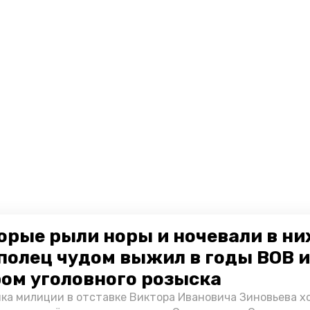
орые рыли норы и ночевали в ни
полец чудом выжил в годы ВОВ и
ом уголовного розыска
ка милиции в отставке Виктора Ивановича Зиновьева х