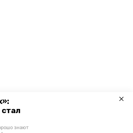
х»:
 стал
орошо знают