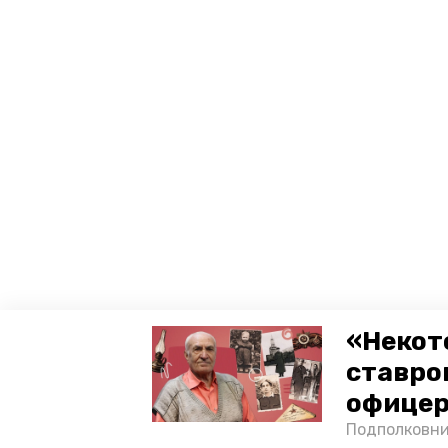
«Некот
ставро
офицер
Подполковни