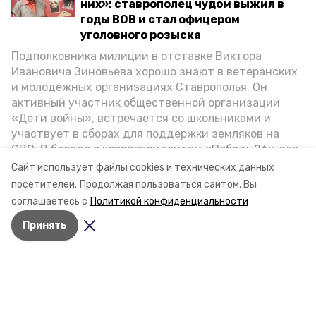
них»: ставрополец чудом выжил в
годы ВОВ и стал офицером
уголовного розыска
Подполковника милиции в отставке Виктора
Ивановича Зиновьева хорошо знают в ветеранских
и молодёжных организациях Ставрополья. Он
активный участник общественной организации
«Дети войны», встречается со школьниками и
участвует в сборах для поддержки земляков на
СВО. В беседе с корреспондентом «Победы26» для
спецпроекта «Дети Великой Отечественной»
Сайт использует файлы cookies и технических данных
ветеран рассказал о зверствах оккупантов в годы
посетителей.
Продолжая пользоваться сайтом, Вы
ВОВ, о службе в Москве, «богатыре» Фиделе Кастро
соглашаетесь с
Политикой конфиденциальности
и шпионе Пеньковском, о борьбе с криминалом на
Принять
Ставрополье.
Разделы
Новости