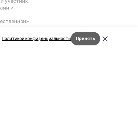
ый участник
ами и
чественной»
скве,
налом на
с
Политикой конфиденциальности
Принять