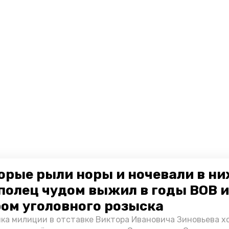
орые рыли норы и ночевали в ни
полец чудом выжил в годы ВОВ и
ом уголовного розыска
ка милиции в отставке Виктора Ивановича Зиновьева х