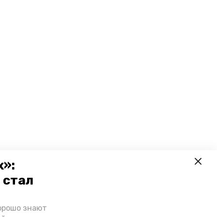
х»:
 стал
орошо знают