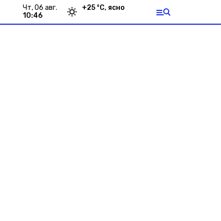
чт, 06 авг.
+
25
°С,
ясно
10:46