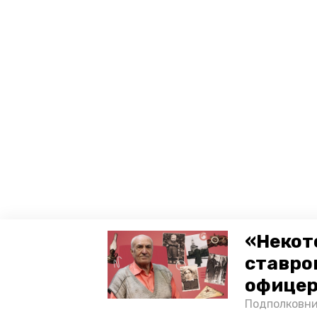
«Некот
ставро
офицер
Подполковни