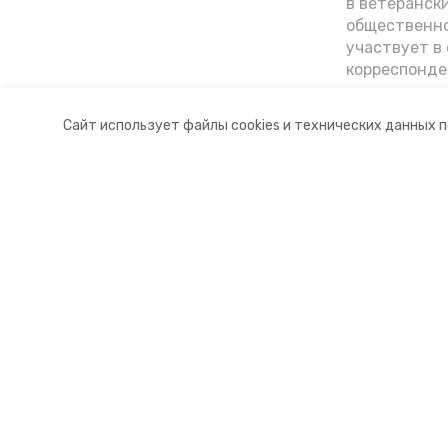
в ветеранск
общественно
участвует в 
корреспонде
ветеран расс
«богатыре» 
Сайт использует файлы cookies и технических данных 
Ставрополье
Разделы
О комп
Новости
Докуме
Статьи
Контакт
© 2015 — 2025 «Петровский инфо
16+
Учредитель ГАУ СК «Ставропольское краевое информац
Главный редактор Тимченко М.П.
+7 (86-52) 33-51-05