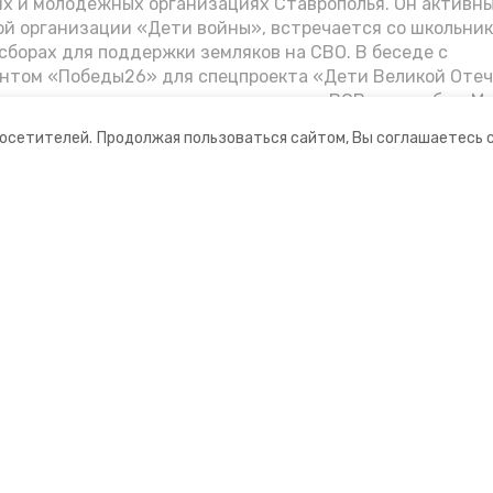
их и молодёжных организациях Ставрополья. Он активн
й организации «Дети войны», встречается со школьник
сборах для поддержки земляков на СВО. В беседе с
нтом «Победы26» для спецпроекта «Дети Великой Оте
казал о зверствах оккупантов в годы ВОВ, о службе в Мо
Фиделе Кастро и шпионе Пеньковском, о борьбе с крими
посетителей.
Продолжая пользоваться сайтом, Вы соглашаетесь 
.
ании
Мы в соцсетях
нты
ная информация
рмационный портал»
ионное агентство»