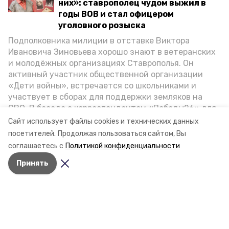
них»: ставрополец чудом выжил в
годы ВОВ и стал офицером
уголовного розыска
Подполковника милиции в отставке Виктора
Ивановича Зиновьева хорошо знают в ветеранских
и молодёжных организациях Ставрополья. Он
активный участник общественной организации
«Дети войны», встречается со школьниками и
участвует в сборах для поддержки земляков на
СВО. В беседе с корреспондентом «Победы26» для
спецпроекта «Дети Великой Отечественной»
Сайт использует файлы cookies и технических данных
ветеран рассказал о зверствах оккупантов в годы
посетителей.
Продолжая пользоваться сайтом, Вы
ВОВ, о службе в Москве, «богатыре» Фиделе Кастро
соглашаетесь с
Политикой конфиденциальности
и шпионе Пеньковском, о борьбе с криминалом на
Принять
Ставрополье.
Разделы
Новости