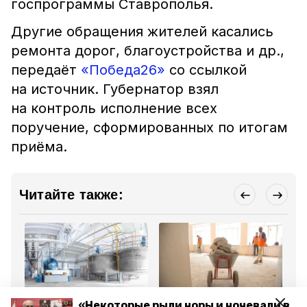
госпрограммы Ставрополья.
Другие обращения жителей касались
ремонта дорог, благоустройства и др.,
передаёт
«Победа26»
со ссылкой
на источник. Губернатор взял
на контроль исполнение всех
поручение, сформированных по итогам
приёма.
Читайте также:
Сельское хозяйство
Благоустройство
Бла
«Некоторые рыли норы и ночевали в