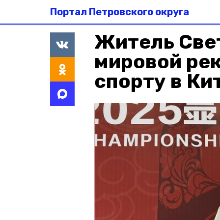
Портал Петровского округа
Житель Све
мировой рек
спорту в Ки