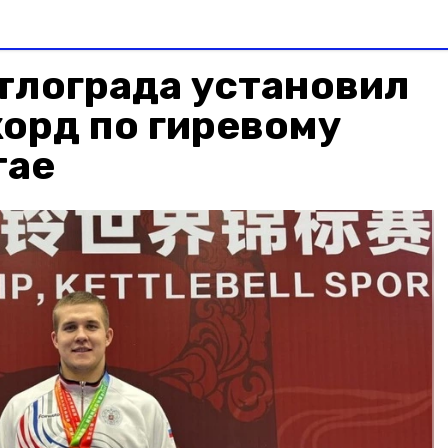
тлограда установил
орд по гиревому
тае