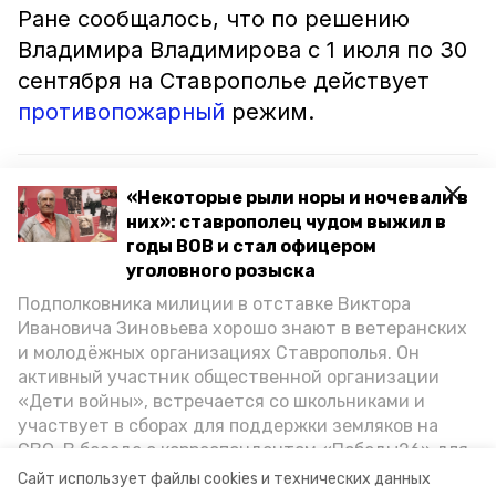
Ране сообщалось, что по решению
Владимира Владимирова с 1 июля по 30
сентября на Ставрополье действует
противопожарный
режим.
Читайте также:
«Некоторые рыли норы и ночевали в
Губернатор Ставрополья поручил ускорить
них»: ставрополец чудом выжил в
ремонт водоводов
годы ВОВ и стал офицером
уголовного розыска
Участок дороги в Ипатовском округе перекрыли
Подполковника милиции в отставке Виктора
из-за пожара в полях
Ивановича Зиновьева хорошо знают в ветеранских
и молодёжных организациях Ставрополья. Он
Загоревшийся в поле комбайн стал причиной
активный участник общественной организации
крупного пожара в Грачёвском округе
«Дети войны», встречается со школьниками и
участвует в сборах для поддержки земляков на
СВО. В беседе с корреспондентом «Победы26» для
ставрополь
петровский округ
спецпроекта «Дети Великой Отечественной»
Сайт использует файлы cookies и технических данных