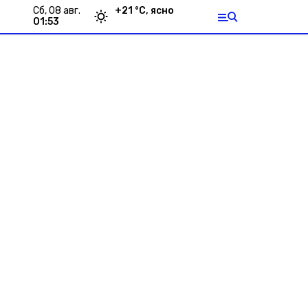
сб, 08 авг.
+
21
°С,
ясно
01:53