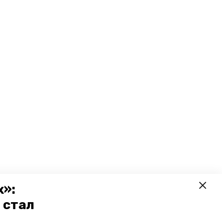
х»:
 стал