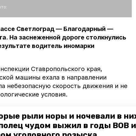
то:
рассе Светлоград — Благодарный —
та. На заснеженной дороге столкнулись
 результате водитель иномарки
нспекции Ставропольского края,
ской машины ехала в направлении
ла небезопасную скорость движения и не
ологические условия.
стречку, что привело к столкновению с
орые рыли норы и ночевали в ни
е женщина скончалась от полученных
полец чудом выжил в годы ВОВ и
вмы получил ребёнок, который находился
ом уголовного розыска
ассажир отечественной легковушки также