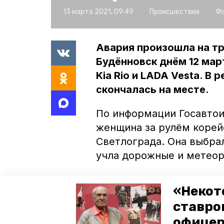
13 марта 2021, 09:49
Происшествия
Фо
Авария произошла на т
Будённовск днём 12 мар
Kia Rio и LADA Vesta. В
скончалась на месте.
По информации Госавтои
женщина за рулём корей
Светлограда. Она выбра
учла дорожные и метеор
Автомобиль занесло на в
«Некот
LADA Vesta. В результат
ставро
повреждений. Также тра
офицер
в машине. Водитель и п