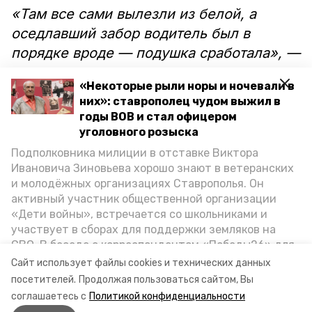
«Там все сами вылезли из белой, а
оседлавший забор водитель был в
порядке вроде — подушка сработала», —
рассказывает одна из свидетельниц
«Некоторые рыли норы и ночевали в
аварии.
них»: ставрополец чудом выжил в
годы ВОВ и стал офицером
Другие заявляют, что водитель
уголовного розыска
машины, которая повисла на
Подполковника милиции в отставке Виктора
ограждении, был пьян.
Ивановича Зиновьева хорошо знают в ветеранских
и молодёжных организациях Ставрополья. Он
активный участник общественной организации
Напомним, в другой аварии в
«Дети войны», встречается со школьниками и
Ставрополе участник столкновения
еле
участвует в сборах для поддержки земляков на
стоял на ногах
из-за опьянения.
СВО. В беседе с корреспондентом «Победы26» для
спецпроекта «Дети Великой Отечественной»
Сайт использует файлы cookies и технических данных
ветеран рассказал о зверствах оккупантов в годы
посетителей.
Продолжая пользоваться сайтом, Вы
Видео: chp_26stav
ВОВ, о службе в Москве, «богатыре» Фиделе Кастро
соглашаетесь с
Политикой конфиденциальности
и шпионе Пеньковском, о борьбе с криминалом на