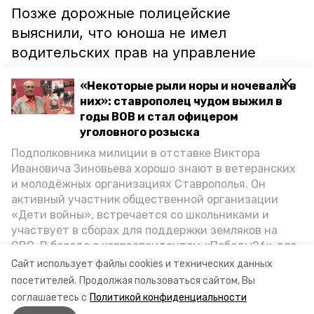
Позже дорожные полицейские
выяснили, что юноша не имел
водительских прав на управление
мопедом.
«Некоторые рыли норы и ночевали в
них»: ставрополец чудом выжил в
Сейчас по факту ДТП проводится
годы ВОВ и стал офицером
проверка. Правоохранителям
уголовного розыска
предстоит выяснить степень вины всех
Подполковника милиции в отставке Виктора
участников происшествия.
Ивановича Зиновьева хорошо знают в ветеранских
и молодёжных организациях Ставрополья. Он
активный участник общественной организации
Ранее сообщалось, что на
«Дети войны», встречается со школьниками и
ставропольской трассе
перевернулась
участвует в сборах для поддержки земляков на
хлебовозка.
СВО. В беседе с корреспондентом «Победы26» для
спецпроекта «Дети Великой Отечественной»
Сайт использует файлы cookies и технических данных
ветеран рассказал о зверствах оккупантов в годы
Фото: ОГИБДД по Петровскому округу
посетителей.
Продолжая пользоваться сайтом, Вы
ВОВ, о службе в Москве, «богатыре» Фиделе Кастро
соглашаетесь с
Политикой конфиденциальности
и шпионе Пеньковском, о борьбе с криминалом на