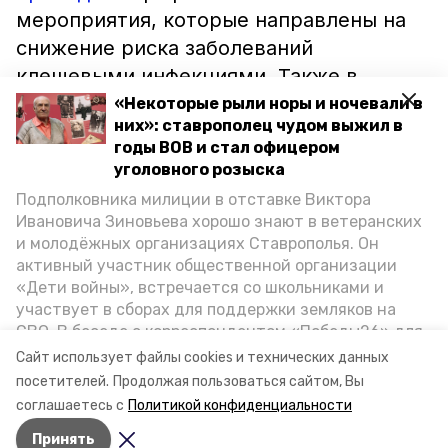
мероприятия, которые направлены на
снижение риска заболеваний
клещевыми инфекциями. Также в
регионе организована санитарно-
«Некоторые рыли норы и ночевали в
них»: ставрополец чудом выжил в
разъяснительная работа: выпущены
годы ВОВ и стал офицером
информационные материалы, статьи и
уголовного розыска
прочее.
Подполковника милиции в отставке Виктора
Ивановича Зиновьева хорошо знают в ветеранских
Сотрудники ведомства напоминают, что
и молодёжных организациях Ставрополья. Он
активный участник общественной организации
перед прогулками на природе, нужно
«Дети войны», встречается со школьниками и
соответствующе одеться. Обувь должна
участвует в сборах для поддержки земляков на
быть закрытой, а одежда —
СВО. В беседе с корреспондентом «Победы26» для
препятствовать проникновению
спецпроекта «Дети Великой Отечественной»
Сайт использует файлы cookies и технических данных
ветеран рассказал о зверствах оккупантов в годы
клещей на тело.
посетителей.
Продолжая пользоваться сайтом, Вы
ВОВ, о службе в Москве, «богатыре» Фиделе Кастро
соглашаетесь с
Политикой конфиденциальности
и шпионе Пеньковском, о борьбе с криминалом на
Принять
Ставрополье.
Авторы:
Ольга Дьякова