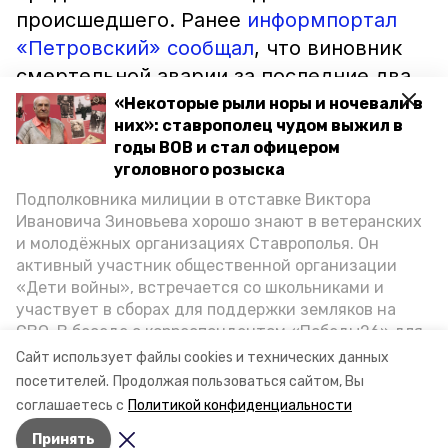
происшедшего. Ранее
информпортал
«Петровский» сообщал
, что виновник
смертельной аварии за последние два
года 8 раз привлекался за нарушение
«Некоторые рыли норы и ночевали в
них»: ставрополец чудом выжил в
ПДД.
годы ВОВ и стал офицером
уголовного розыска
Стало известно, что в момент дети шли
Подполковника милиции в отставке Виктора
по обочине проезжей части не по своей
Ивановича Зиновьева хорошо знают в ветеранских
воле – в селе Николина Балка
и молодёжных организациях Ставрополья. Он
активный участник общественной организации
отсутствует тротуар. Интернет-
«Дети войны», встречается со школьниками и
пользователи считают, что
участвует в сборах для поддержки земляков на
смертельное ДТП может
СВО. В беседе с корреспондентом «Победы26» для
поспособствовать решению проблемы
спецпроекта «Дети Великой Отечественной»
Сайт использует файлы cookies и технических данных
ветеран рассказал о зверствах оккупантов в годы
дорожной безопасности пешеходов.
посетителей.
Продолжая пользоваться сайтом, Вы
ВОВ, о службе в Москве, «богатыре» Фиделе Кастро
соглашаетесь с
Политикой конфиденциальности
и шпионе Пеньковском, о борьбе с криминалом на
Принять
Ставрополье.
Авторы:
Максим Ковалев