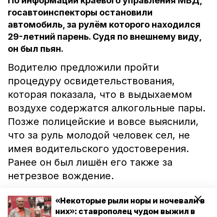
По информации краевого управления МВД,
госавтоинспекторы остановили
автомобиль, за рулём которого находился
29-летний парень. Судя по внешнему виду,
он был пьян.
Водителю предложили пройти
процедуру освидетельствования,
которая показала, что в выдыхаемом
воздухе содержатся алкогольные пары.
Позже полицейские и вовсе выяснили,
что за руль молодой человек сел, не
имея водительского удостоверения.
Ранее он был лишён его также за
нетрезвое вождение.
Автомобилист был задержан, против
«Некоторые рыли норы и ночевали в
них»: ставрополец чудом выжил в
него возбудили уголовное дело за