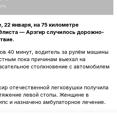
ото:
, 22 января, на 75 километре
Элиста — Арзгир случилось дорожно-
твие.
сов 40 минут, водитель за рулём машины
вестным пока причинам выехал на
касательное столкновение с автомобилем
жир отечественной легковушки получила
тяжение левой стопы. Женщине в
ипс и назначено амбулаторное лечение.
ет проведена проверка. Находился ли