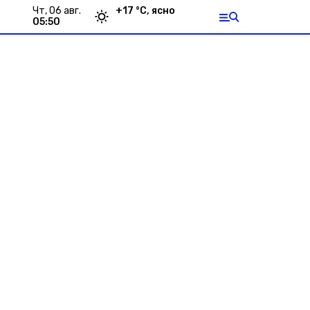
чт, 06 авг.
+
17
°С,
ясно
05:50