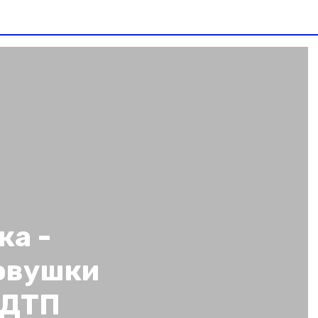
ка -
овушки
 ДТП