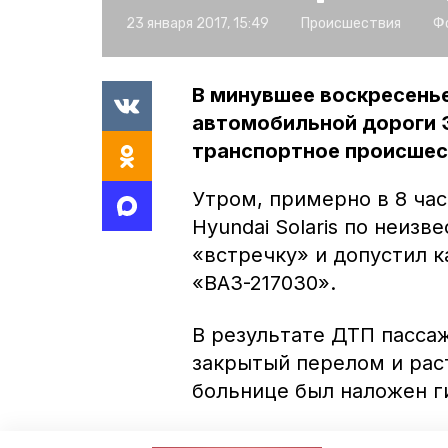
23 января 2017, 15:49
Происшествия
Ф
В минувшее воскресенье
автомобильной дороги 
транспортное происшес
Утром, примерно в 8 ча
Hyundai Solaris по неиз
«встречку» и допустил 
«ВАЗ-217030».
В результате ДТП пасса
закрытый перелом и рас
больнице был наложен г
По факту автоаварии буд